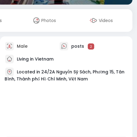
s
Photos
Videos
Male
posts
2
Living in Vietnam
Located in 24/2A Nguyễn Sỹ Sách, Phường 15, Tân
Bình, Thành phố Hồ Chí Minh, Việt Nam