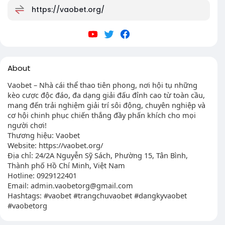
https://vaobet.org/
About
Vaobet – Nhà cái thể thao tiên phong, nơi hội tụ những
kèo cược độc đáo, đa dạng giải đấu đỉnh cao từ toàn cầu,
mang đến trải nghiệm giải trí sôi động, chuyên nghiệp và
cơ hội chinh phục chiến thắng đầy phấn khích cho mọi
người chơi!
Thương hiệu: Vaobet
Website: https://vaobet.org/
Địa chỉ: 24/2A Nguyễn Sỹ Sách, Phường 15, Tân Bình,
Thành phố Hồ Chí Minh, Việt Nam
Hotline: 0929122401
Email:
admin.vaobetorg@gmail.com
Hashtags: #vaobet #trangchuvaobet #dangkyvaobet
#vaobetorg