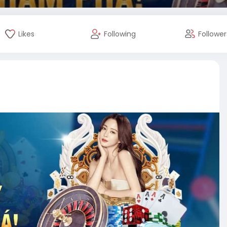
Likes
Following
Follower