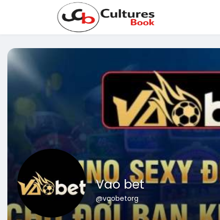
Vao bet
@vaobetorg