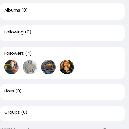
Albums
(0)
Following
(0)
Followers
(4)
Likes
(0)
Groups
(0)