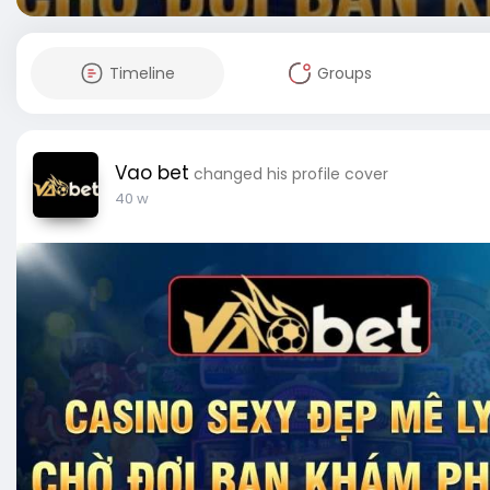
Timeline
Groups
Vao bet
changed his profile cover
40 w