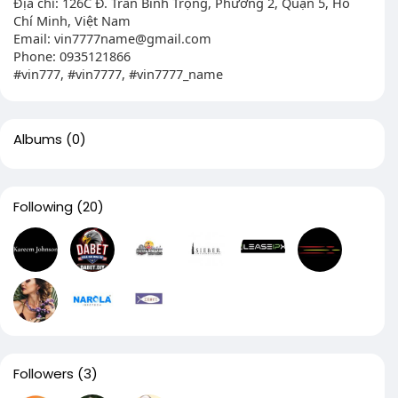
Địa chỉ: 126C Đ. Trần Bình Trọng, Phường 2, Quận 5, Hồ
Chí Minh, Việt Nam
Email:
vin7777name@gmail.com
Phone: 0935121866
#vin777, #vin7777, #vin7777_name
Albums
(0)
Following
(20)
Followers
(3)