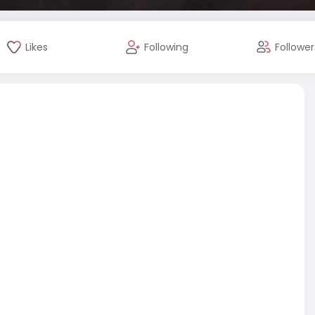
Likes
Following
Follower