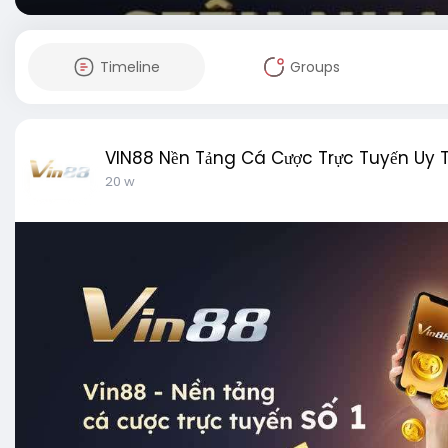
Timeline
Groups
VIN88 Nền Tảng Cá Cược Trực Tuyến Uy T
20 w