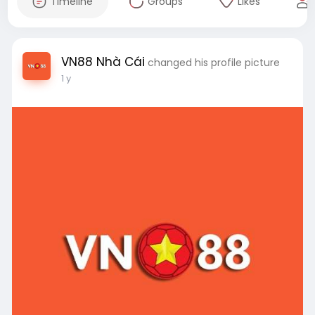
Timeline
Groups
Likes
VN88 Nhà Cái
changed his profile picture
1 y