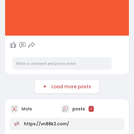
Load more posts
Male
posts
1
https://vn88k2.com/