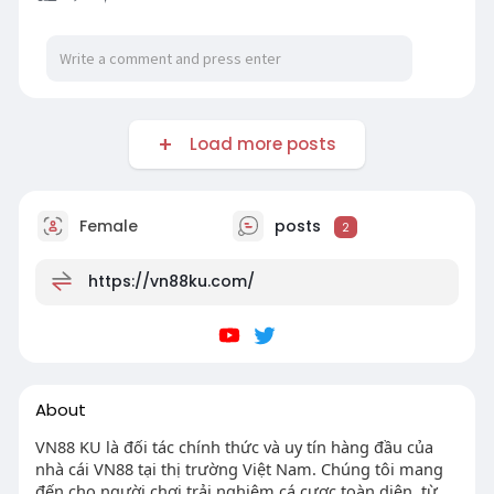
Load more posts
Female
posts
2
https://vn88ku.com/
About
VN88 KU là đối tác chính thức và uy tín hàng đầu của
nhà cái VN88 tại thị trường Việt Nam. Chúng tôi mang
đến cho người chơi trải nghiệm cá cược toàn diện, từ