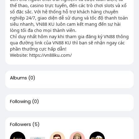
thể thao, casino trực tuyến, đến các trò chơi slots và xổ
số đặc sắc. Với hệ thống hỗ trợ khách hàng chuyên
nghiệp 24/7, giao diện dễ sử dụng và tốc độ thanh toán
siêu nhanh, VN88 KU luôn cam kết mang đến sự hài
lòng tối đa cho mọi thành viên.
Chỉ duy nhất hôm nay khi tham gia đăng ký VN88 thông
qua đường link của VN88 KU thì bạn sẽ nhận ngay các
phần thưởng cực hấp dẫn!
Website: https://vn88ku.com/
Albums
(0)
Following
(0)
Followers
(5)