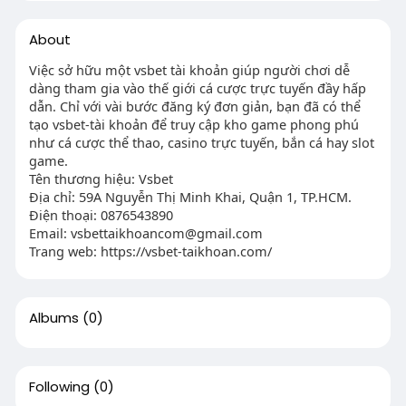
About
Việc sở hữu một vsbet tài khoản giúp người chơi dễ
dàng tham gia vào thế giới cá cược trực tuyến đầy hấp
dẫn. Chỉ với vài bước đăng ký đơn giản, bạn đã có thể
tạo vsbet-tài khoản để truy cập kho game phong phú
như cá cược thể thao, casino trực tuyến, bắn cá hay slot
game.
Tên thương hiệu: Vsbet
Địa chỉ: 59A Nguyễn Thị Minh Khai, Quận 1, TP.HCM.
Điện thoại: 0876543890
Email:
vsbettaikhoancom@gmail.com
Trang web: https://vsbet-taikhoan.com/
Albums
(0)
Following
(0)