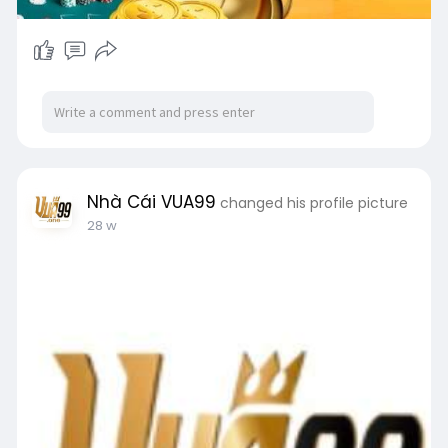
Nhà Cái VUA99
changed his profile picture
28 w