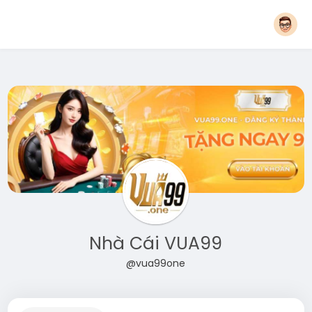
Nhà Cái VUA99
@vua99one