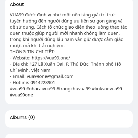
About
VUA99 được định vị như một nền tảng giải trí trực
tuyến hướng đến người dùng ưu tiên sự gọn gàng và
dễ sử dụng. Cách tổ chức giao diện theo luồng thao tác
quen thuộc giúp người mới nhanh chóng làm quen,
trong khi người dùng lâu năm vẫn giữ được cảm giác
mượt mà khi trải nghiệm.
THÔNG TIN CHI TIẾT:
- Website: https://vua99.one/
- Địa chỉ: 127 Lã Xuân Oai, P, Thủ Đức, Thành phố Hồ
Chí Minh, Việt Nam
- Email:
vua99one@gmail.com
- Hotline: 0914228901
#vua99 #nhacaivua99 #trangchuvua99 #linkvaovua99
#vua99one
Albums
(0)