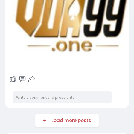
Load more posts