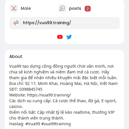
Male
posts
2
https://vua99.training/
About
Vua99 tạo dựng cộng đồng người chơi văn minh, nơi
chia sẻ kinh nghiệm và niềm đam mê cá cược. Hãy
tham gia để nhận nhiều khuyến mãi đặc biệt mỗi tuần.
Địa chỉ: 92 17, Minh Khai, Hoàng Mai, Hà Nội, Việt Nam
SĐT: 0398845745
Website: https://vua99.training/
Các dịch vụ cung cấp: Cá cược thể thao, đá gà, E-sport,
casino.
Điểm nổi bật: Cập nhật tỷ lệ kèo realtime, thưởng VIP
cho thành viên trung thành.
Hastag: #Vua99 #vua99training