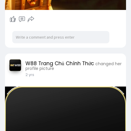
W88 Trang Chủ Chính Thức
changed her
profile picture
2 yrs