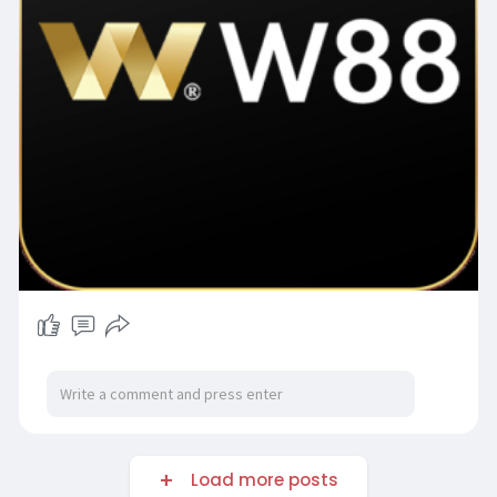
Load more posts