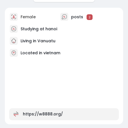
Female
posts
2
Studying at hanoi
Living in Vanuatu
Located in vietnam
https://w8888.org/