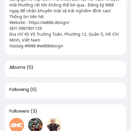
mãi thưởng rất lớn không thể bỏ qua.. Đăng ký W88
ngay để nhận khuyến mãi và trải nghiệm đỉnh cao!
Thông tin liên hệ:
Website : https://w888.design/
SĐT 0987901129
Địa chỉ 45 Võ Trường Toản, Phường 12, Quận 5, Hồ Chí
Minh, Việt Nam
Hastag #W88 #w888design
Albums
(0)
Following
(0)
Followers
(3)