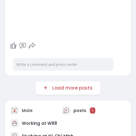
Load more posts
Male
posts
1
Working at
W88
Studying at Hồ Chí Minh