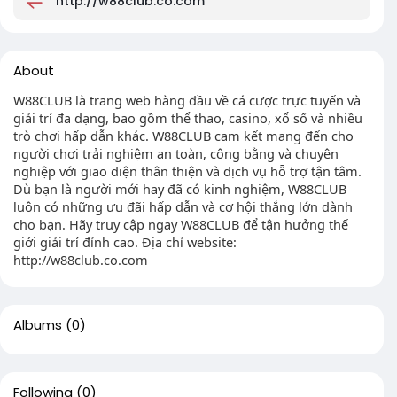
http://w88club.co.com
About
W88CLUB là trang web hàng đầu về cá cược trực tuyến và
giải trí đa dạng, bao gồm thể thao, casino, xổ số và nhiều
trò chơi hấp dẫn khác. W88CLUB cam kết mang đến cho
người chơi trải nghiệm an toàn, công bằng và chuyên
nghiệp với giao diện thân thiện và dịch vụ hỗ trợ tận tâm.
Dù bạn là người mới hay đã có kinh nghiệm, W88CLUB
luôn có những ưu đãi hấp dẫn và cơ hội thắng lớn dành
cho bạn. Hãy truy cập ngay W88CLUB để tận hưởng thế
giới giải trí đỉnh cao. Địa chỉ website:
http://w88club.co.com
Albums
(0)
Following
(0)