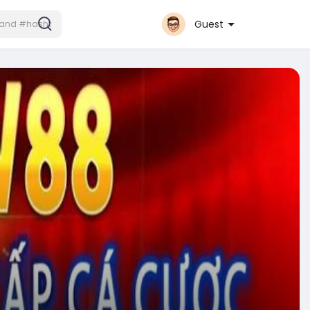
Guest