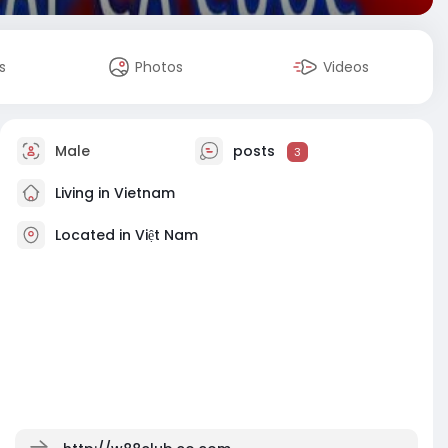
s
Photos
Videos
Male
posts
3
Living in Vietnam
Located in Việt Nam