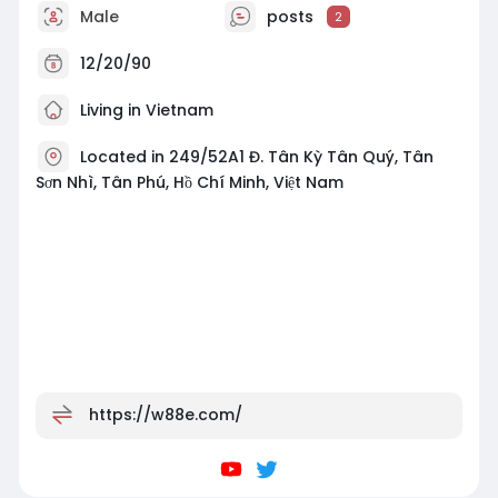
Male
posts
2
12/20/90
Living in Vietnam
Located in 249/52A1 Đ. Tân Kỳ Tân Quý, Tân
Sơn Nhì, Tân Phú, Hồ Chí Minh, Việt Nam
https://w88e.com/