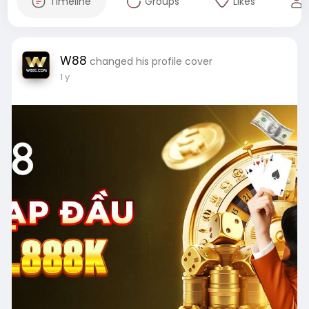
Timeline
Groups
Likes
W88
changed his profile cover
1 y