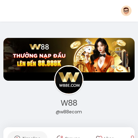
W88
@w88ecom