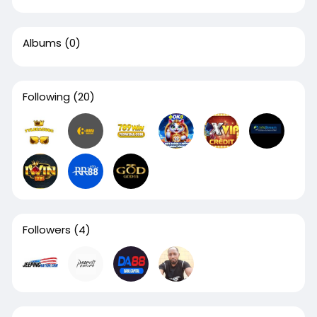
Albums
(0)
Following
(20)
Followers
(4)