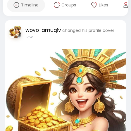
Timeline
Groups
Likes
wovo lamuqiv
changed his profile cover
17 w