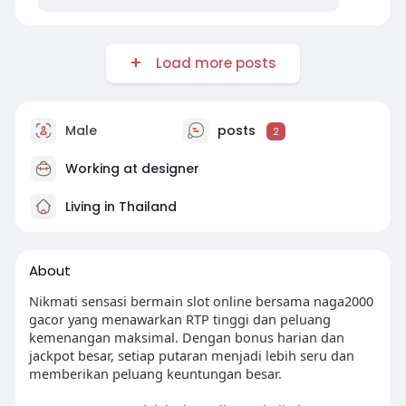
Load more posts
Male
posts
2
Working at designer
Living in Thailand
About
Nikmati sensasi bermain slot online bersama naga2000
gacor yang menawarkan RTP tinggi dan peluang
kemenangan maksimal. Dengan bonus harian dan
jackpot besar, setiap putaran menjadi lebih seru dan
memberikan peluang keuntungan besar.