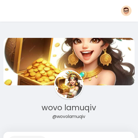
wovo lamuqiv
@wovolamuqiv