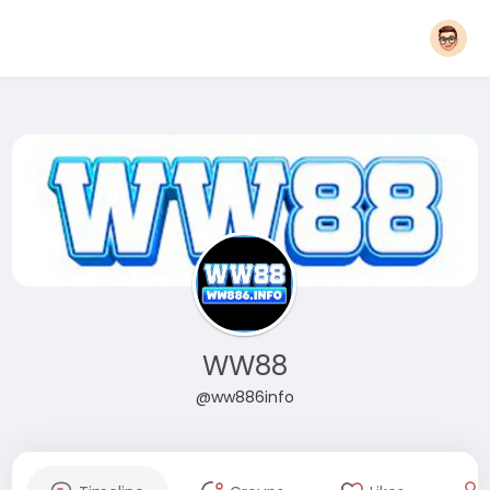
WW88
@ww886info