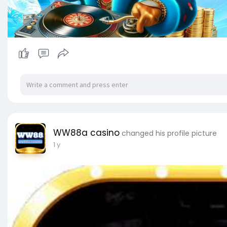
WW88a casino
changed his profile picture
1 y