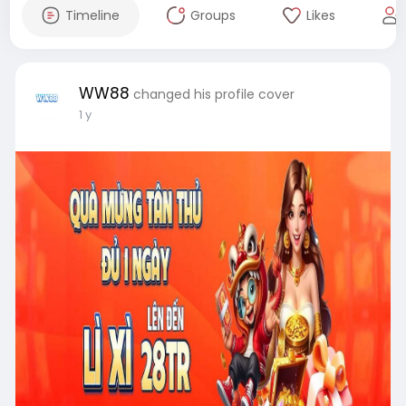
Timeline
Groups
Likes
WW88
changed his profile cover
1 y