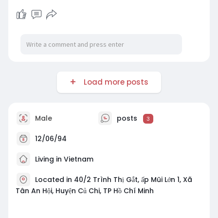
Load more posts
Male
posts
3
12/06/94
Living in Vietnam
Located in 40/2 Trình Thị Gắt, ấp Mũi Lớn 1, Xã
Tân An Hội, Huyện Củ Chi, TP Hồ Chí Minh