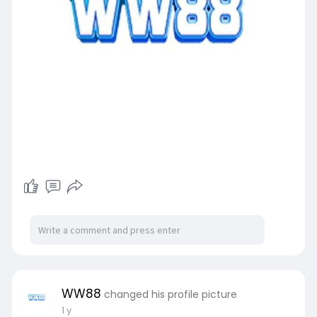
WW88
changed his profile picture
1 y