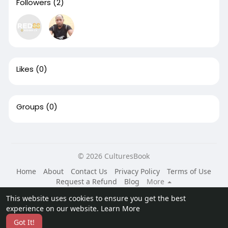
Followers
(2)
Likes
(0)
Groups
(0)
© 2026 CulturesBook
Home
About
Contact Us
Privacy Policy
Terms of Use
Request a Refund
Blog
More
Language
This website uses cookies to ensure you get the best
experience on our website.
Learn More
Got It!