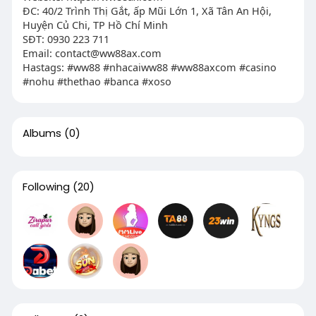
ĐC: 40/2 Trình Thị Gắt, ấp Mũi Lớn 1, Xã Tân An Hội,
Huyện Củ Chi, TP Hồ Chí Minh
SĐT: 0930 223 711
Email:
contact@ww88ax.com
Hastags: #ww88 #nhacaiww88 #ww88axcom #casino
#nohu #thethao #banca #xoso
Albums
(0)
Following
(20)