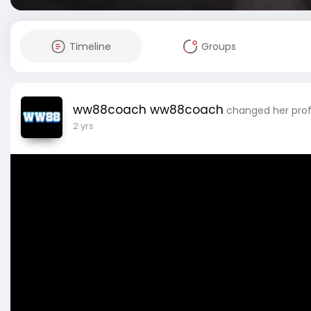
Timeline
Groups
ww88coach ww88coach
changed her profi
2 yrs