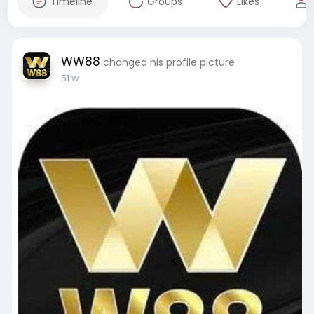
Timeline
Groups
Likes
WW88
changed his profile picture
51 w