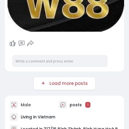
Load more posts
Male
posts
1
Living in Vietnam
Located in 317/16 Bình Thành, Bình Hưng Hoà B,