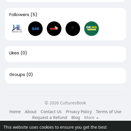
Followers
(5)
Likes
(0)
Groups
(0)
© 2026 CulturesBook
Home
About
Contact Us
Privacy Policy
Terms of Use
Request a Refund
Blog
More
Language
This website uses cookies to ensure you get the best