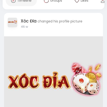
Timeline
Groups
Likes
Xóc Đĩa
changed his profile picture
46 w