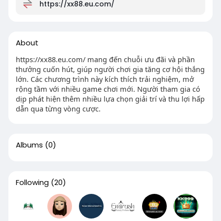
https://xx88.eu.com/
About
https://xx88.eu.com/ mang đến chuỗi ưu đãi và phần
thưởng cuốn hút, giúp người chơi gia tăng cơ hội thắng
lớn. Các chương trình này kích thích trải nghiệm, mở
rộng tầm với nhiều game chơi mới. Người tham gia có
dịp phát hiện thêm nhiều lựa chọn giải trí và thu lợi hấp
dẫn qua từng vòng cược.
Albums
(0)
Following
(20)