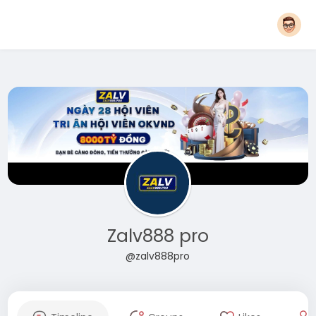
Zalv888 pro
@zalv888pro