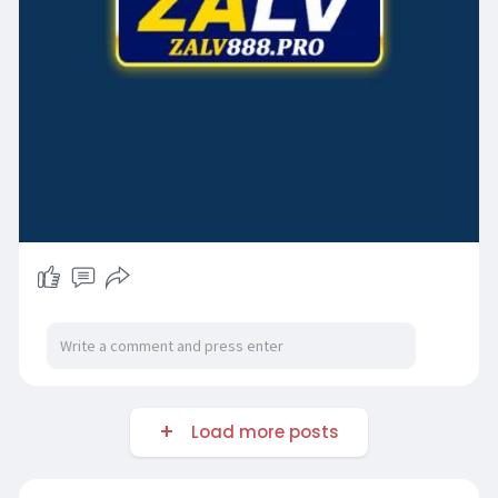
Load more posts