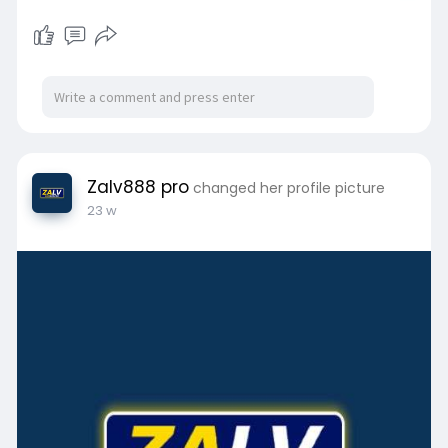
Zalv888 pro
changed her profile picture
23 w