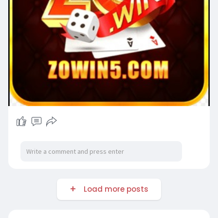
Load more posts