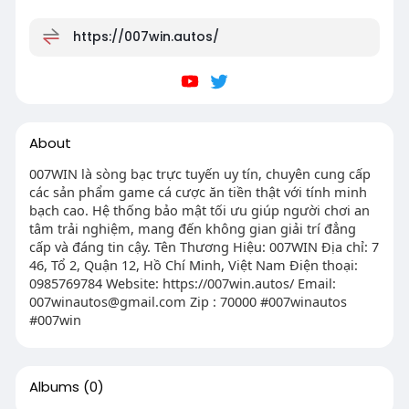
https://007win.autos/
About
007WIN là sòng bạc trực tuyến uy tín, chuyên cung cấp
các sản phẩm game cá cược ăn tiền thật với tính minh
bạch cao. Hệ thống bảo mật tối ưu giúp người chơi an
tâm trải nghiệm, mang đến không gian giải trí đẳng
cấp và đáng tin cậy. Tên Thương Hiệu: 007WIN Địa chỉ: 7
46, Tổ 2, Quận 12, Hồ Chí Minh, Việt Nam Điện thoại:
0985769784 Website: https://007win.autos/ Email:
007winautos@gmail.com
Zip : 70000 #007winautos
#007win
Albums
(0)