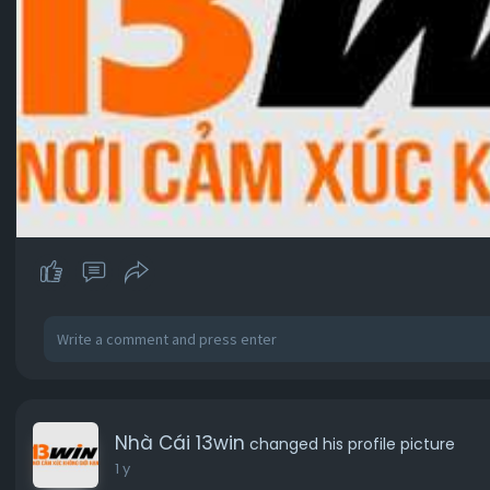
Nhà Cái 13win
changed his profile picture
1 y