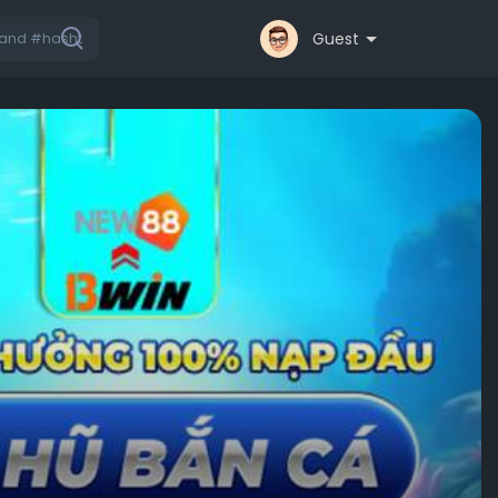
Guest