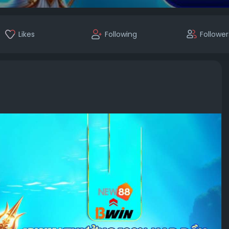
Likes
Following
Follower