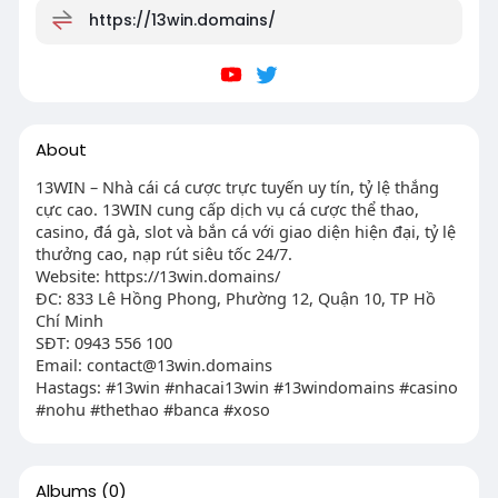
https://13win.domains/
About
13WIN – Nhà cái cá cược trực tuyến uy tín, tỷ lệ thắng
cực cao. 13WIN cung cấp dịch vụ cá cược thể thao,
casino, đá gà, slot và bắn cá với giao diện hiện đại, tỷ lệ
thưởng cao, nạp rút siêu tốc 24/7.
Website: https://13win.domains/
ĐC: 833 Lê Hồng Phong, Phường 12, Quận 10, TP Hồ
Chí Minh
SĐT: 0943 556 100
Email:
contact@13win.domains
Hastags: #13win #nhacai13win #13windomains #casino
#nohu #thethao #banca #xoso
Albums
(0)