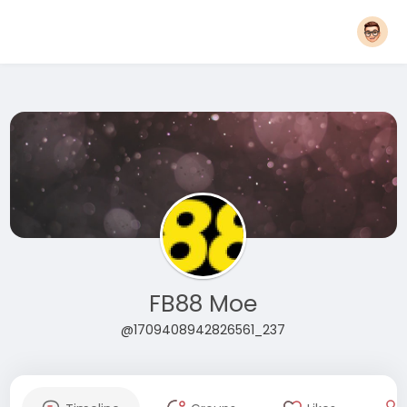
FB88 Moe
@1709408942826561_237