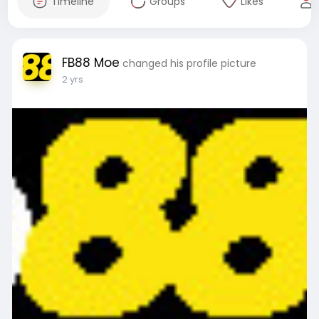
Timeline
Groups
Likes
FB88 Moe
changed his profile picture
2 yrs