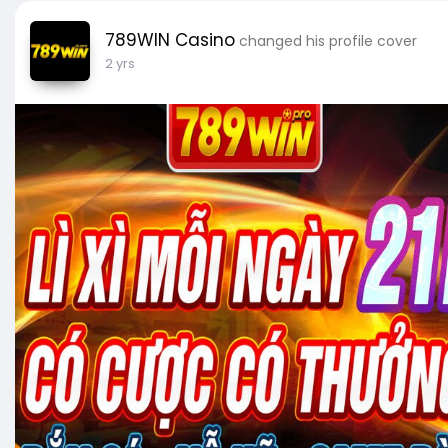
789WIN Casino
changed his profile cover
2 yrs