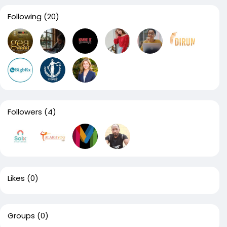
Following
(20)
Followers
(4)
Likes
(0)
Groups
(0)