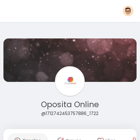
Oposita Online
@1712742453757886_1722