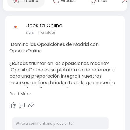
Timeline
Groups
Likes
Oposita Online
2 yrs
- Translate
¡Domina las Oposiciones de Madrid con
OpositaOnline
¿Buscas triunfar en las oposiciones madrid?
¡OpositaOnline es su plataforma de referencia
para una preparación integral! Nuestros
recursos en línea brindan todo lo que necesita
para sobresalir en sus exámenes y asegurar un
Read More
puesto en el gobierno. Ya sea que esté buscando
roles en educación, atención médica,
administración o aplicación de la ley, ofrecemos
planes de estudio personalizados, exámenes de
práctica y materiales de.-
https://opositaonline.com/oposiciones-madrid/