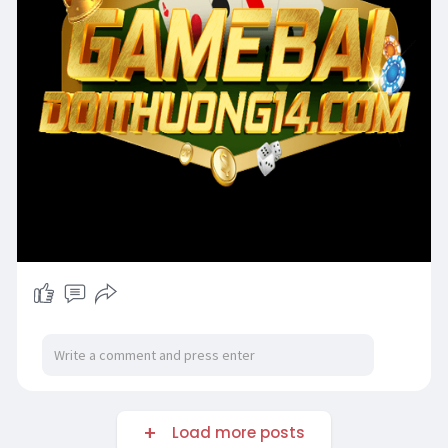
Load more posts