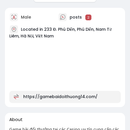
Male
posts
2
Located in 233 Đ. Phú Diễn, Phú Diễn, Nam Từ
Liêm, Hà Nội, Việt Nam
https://gamebaidoithuong14.com/
About
Game bài đổi thưởng tại các Casino uy tín cung cấp các