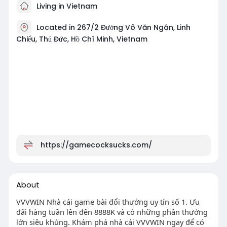
Living in Vietnam
Located in 267/2 Đường Võ Văn Ngân, Linh
Chiểu, Thủ Đức, Hồ Chí Minh, Vietnam
https://gamecocksucks.com/
About
VVVWIN Nhà cái game bài đổi thưởng uy tín số 1. Ưu
đãi hàng tuần lên đến 8888K và có những phần thưởng
lớn siêu khủng. Khám phá nhà cái VVVWIN ngay để có