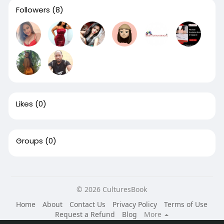
Followers
(8)
Likes
(0)
Groups
(0)
© 2026 CulturesBook
Home
About
Contact Us
Privacy Policy
Terms of Use
Request a Refund
Blog
More