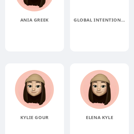
ANIA GREEK
GLOBAL INTENTIONAL WAVE OF LIGHT
KYLIE GOUR
ELENA KYLE