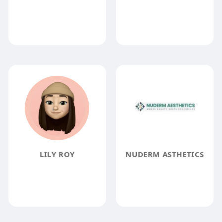
LILY ROY
NUDERM ASTHETICS