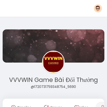
VVVWIN Game Bài Đổi Thưởng
@1720731759348754_5690