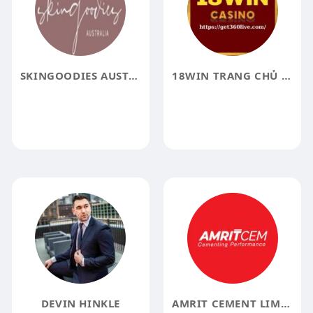
SKINGOODIES AUSTRALIA
18WIN TRANG CHỦ CHÍNH THỨC
DEVIN HINKLE
AMRIT CEMENT LIMITED