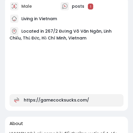
Male
posts
1
Living in Vietnam
Located in 267/2 Đường Võ Văn Ngân, Linh
Chiểu, Thủ Đức, Hồ Chí Minh, Vietnam
https://gamecocksucks.com/
About