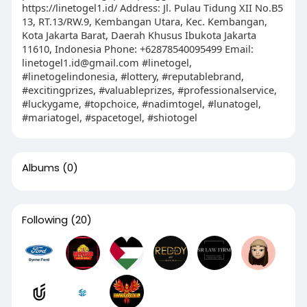
https://linetogel1.id/ Address: Jl. Pulau Tidung XII No.B5
13, RT.13/RW.9, Kembangan Utara, Kec. Kembangan,
Kota Jakarta Barat, Daerah Khusus Ibukota Jakarta
11610, Indonesia Phone: +62878540095499 Email:
linetogel1.id@gmail.com
#linetogel,
#linetogelindonesia, #lottery, #reputablebrand,
#excitingprizes, #valuableprizes, #professionalservice,
#luckygame, #topchoice, #nadimtogel, #lunatogel,
#mariatogel, #spacetogel, #shiotogel
Albums
(0)
Following
(20)