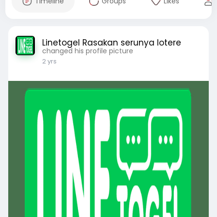
Timeline
Groups
Likes
Linetogel Rasakan serunya lotere
changed his profile picture
2 yrs