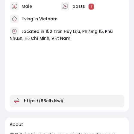
Male
posts
1
Living in Vietnam
Located in 152 Trần Huy Liệu, Phường 15, Phú
Nhuận, Hồ Chí Minh, Việt Nam
https://88clb.kiwi/
About