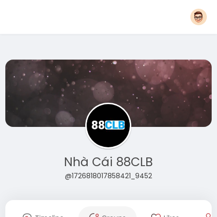
Nhà Cái 88CLB
@1726818017858421_9452