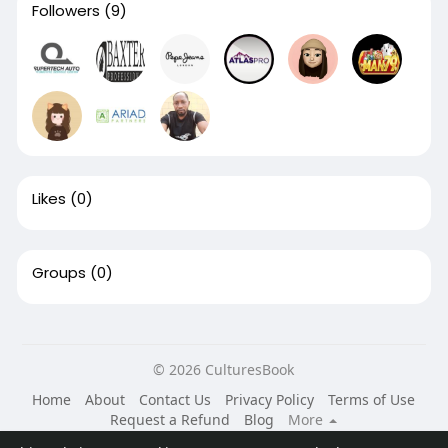
Followers
(9)
Likes
(0)
Groups
(0)
© 2026 CulturesBook
Home
About
Contact Us
Privacy Policy
Terms of Use
Request a Refund
Blog
More
Language