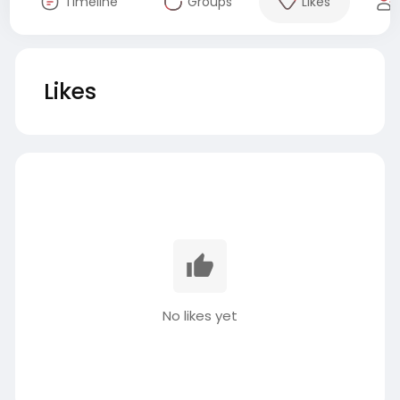
Timeline
Groups
Likes
Likes
No likes yet