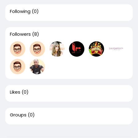
Following
(0)
Followers
(8)
Likes
(0)
Groups
(0)