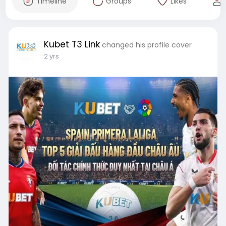
Timeline
Groups
Likes
Kubet T3 Link
changed his profile cover
2 yrs