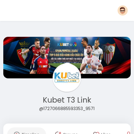
Kubet T3 Link
@1727066885593353_9571