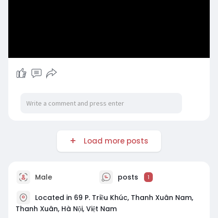
Load more posts
Male
posts
1
Located in 69 P. Triều Khúc, Thanh Xuân Nam,
Thanh Xuân, Hà Nội, Việt Nam