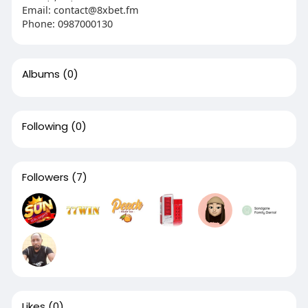
Email:
contact@8xbet.fm
Phone: 0987000130
Albums
(0)
Following
(0)
Followers
(7)
Likes
(0)