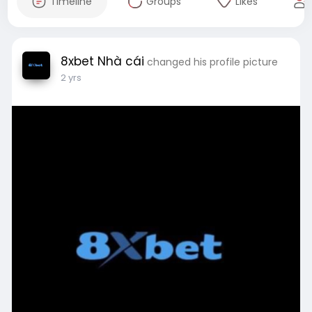
Timeline
Groups
Likes
8xbet Nhà cái
changed his profile picture
2 yrs