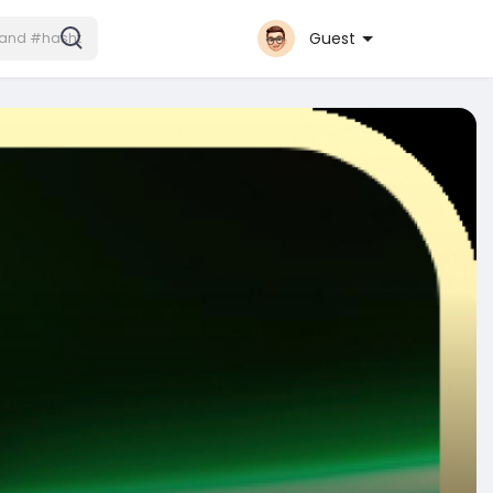
Guest