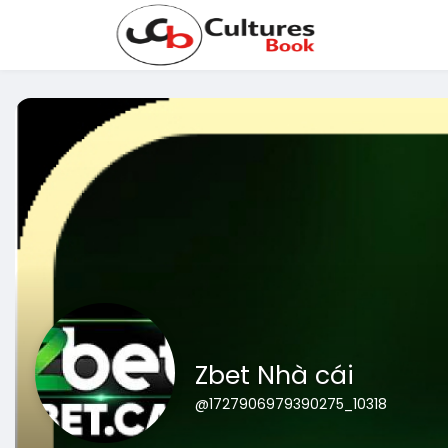
Zbet Nhà cái
@1727906979390275_10318