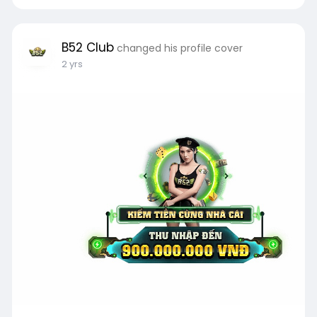
B52 Club
changed his profile cover
2 yrs