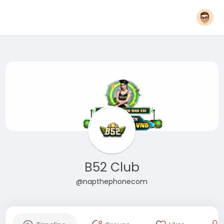
B52 Club
@napthephonecom