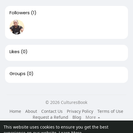
Followers
(1)
Likes
(0)
Groups
(0)
© 2026 CulturesBook
Home
About
Contact Us
Privacy Policy
Terms of Use
Request a Refund
Blog
More
Language
This website uses cookies to ensure you get the best
experience on our website.
Learn More