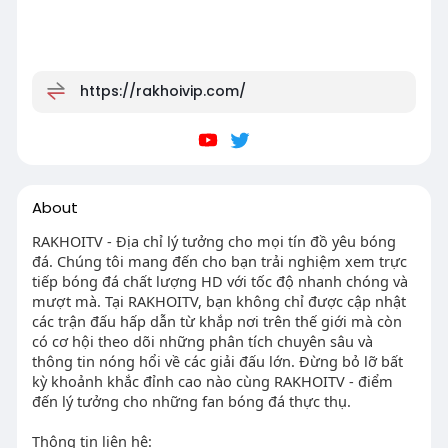
https://rakhoivip.com/
About
RAKHOITV - Địa chỉ lý tưởng cho mọi tín đồ yêu bóng
đá. Chúng tôi mang đến cho bạn trải nghiệm xem trực
tiếp bóng đá chất lượng HD với tốc độ nhanh chóng và
mượt mà. Tại RAKHOITV, bạn không chỉ được cập nhật
các trận đấu hấp dẫn từ khắp nơi trên thế giới mà còn
có cơ hội theo dõi những phân tích chuyên sâu và
thông tin nóng hổi về các giải đấu lớn. Đừng bỏ lỡ bất
kỳ khoảnh khắc đỉnh cao nào cùng RAKHOITV - điểm
đến lý tưởng cho những fan bóng đá thực thụ.
Thông tin liên hệ: