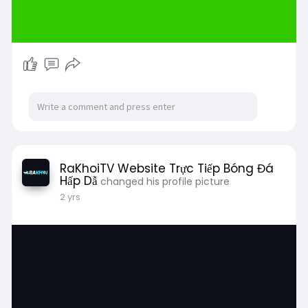
RaKhoiTV Website Trực Tiếp Bóng Đá
Hấp Dẫ
changed his profile picture
2 yrs