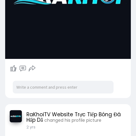
RaKhoiTV Website Trực Tiếp Bóng Đá
Hấp Dẫ
changed his profile picture
2 yrs