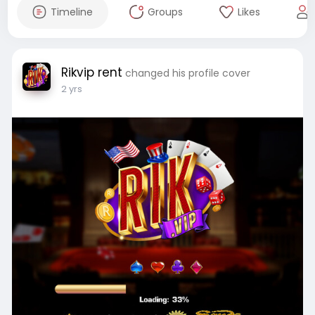
Timeline
Groups
Likes
Rikvip rent
changed his profile cover
2 yrs