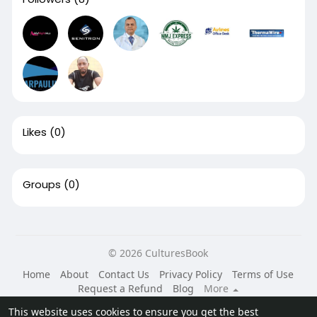
Likes
(0)
Groups
(0)
© 2026 CulturesBook
Home
About
Contact Us
Privacy Policy
Terms of Use
Request a Refund
Blog
More
Language
This website uses cookies to ensure you get the best