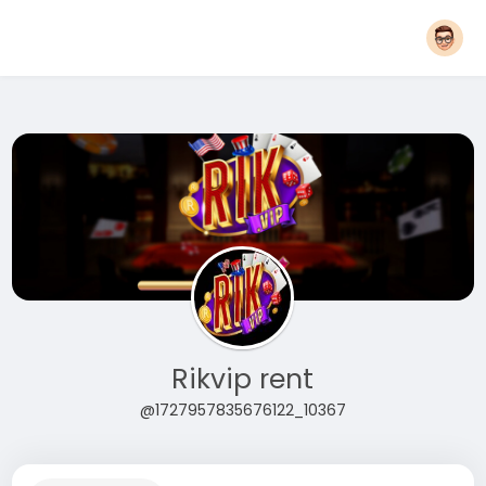
Rikvip rent
@1727957835676122_10367