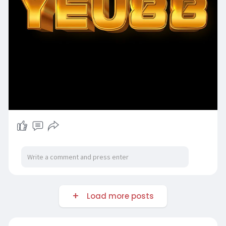
Load more posts