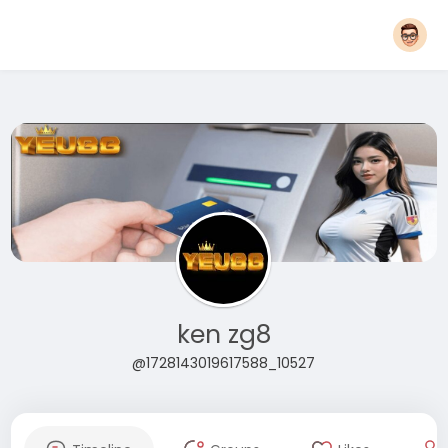
ken zg8
@1728143019617588_10527