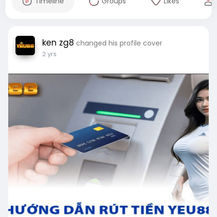
Timeline
Groups
Likes
ken zg8
changed his profile cover
2 yrs