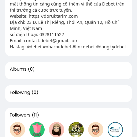
mật thông tin càng củng cố thêm vị thế của Debet trên
thị trường cá cược trực tuyến.
Website: https://doruktarim.com
Địa chỉ: 23 Đ. Lê Thị Riêng, Thới An, Quận 12, Hồ Chí
Minh, Việt Nam
số điện thoại: 0328111522
Email:
contact.debet@gmail.com
Hastag: #debet #nhacaidebet #linkdebet #dangkydebet
Albums
(0)
Following
(0)
Followers
(11)