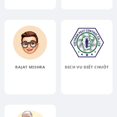
RAJAT MISHRA
DỊCH VỤ DIỆT CHUỘT