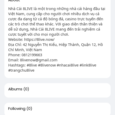
Nhà Cái 8LIVE là một trong những nhà cái hàng đầu tại
Việt Nam, cung cấp cho người chơi nhiều dịch vụ cá
cược đa dạng từ cá độ bóng đá, casino trực tuyến đến
các trò chơi thể thao khác. Với giao diện thân thiện và
dễ sử dụng, Nhà Cái 8LIVE mang đến trải nghiệm cá
cược tuyệt vời cho mọi người chơi.
Website: https://8live.now/
Địa Chỉ: 42 Nguyễn Thị Kiểu, Hiệp Thành, Quận 12, Hồ
Chí Minh, Việt Nam
Phone: 0812199663
Email:
8livenow@gmail.com
Hashtags: #8live #8livenow #nhacai8live #link8live
#trangchu8live
Albums
(0)
Following
(0)