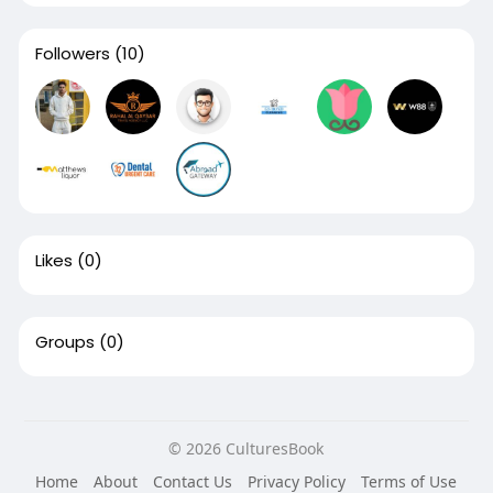
Followers
(10)
Likes
(0)
Groups
(0)
© 2026 CulturesBook
Home
About
Contact Us
Privacy Policy
Terms of Use