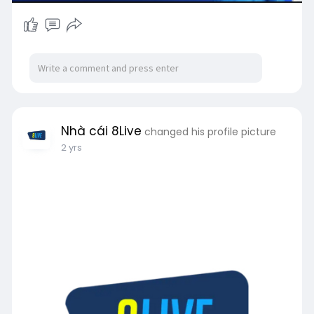
Nhà cái 8Live
changed his profile picture
2 yrs