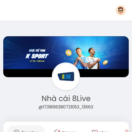
Nhà cái 8Live
@1731896380721053_13663