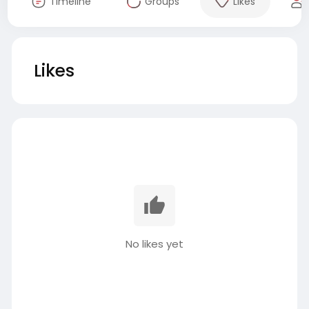
Timeline
Groups
Likes
Likes
No likes yet