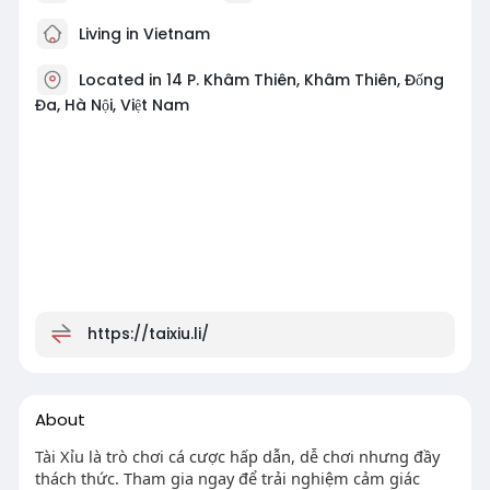
Living in Vietnam
Located in 14 P. Khâm Thiên, Khâm Thiên, Đống
Đa, Hà Nội, Việt Nam
https://taixiu.li/
About
Tài Xỉu là trò chơi cá cược hấp dẫn, dễ chơi nhưng đầy
thách thức. Tham gia ngay để trải nghiệm cảm giác