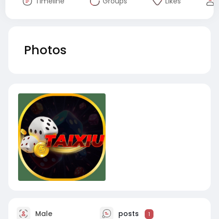
Timeline
Groups
Likes
Photos
Male
posts
1