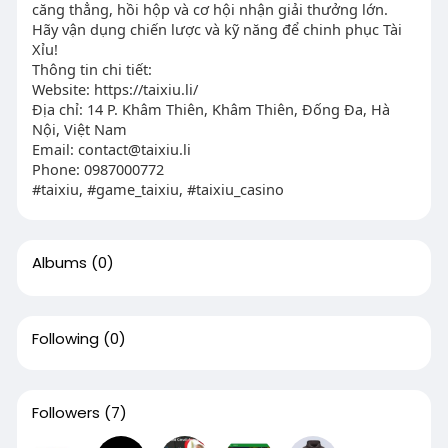
căng thẳng, hồi hộp và cơ hội nhận giải thưởng lớn.
Hãy vận dụng chiến lược và kỹ năng để chinh phục Tài
Xỉu!
Thông tin chi tiết:
Website: https://taixiu.li/
Địa chỉ: 14 P. Khâm Thiên, Khâm Thiên, Đống Đa, Hà
Nội, Việt Nam
Email:
contact@taixiu.li
Phone: 0987000772
#taixiu, #game_taixiu, #taixiu_casino
Albums
(0)
Following
(0)
Followers
(7)