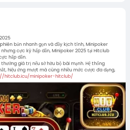
 2025
phiên bản nhanh gọn và đầy kịch tính, Minipoker
ản nhưng cực kỳ hấp dẫn, Minipoker 2025 tại Hitclub
cực hấp dẫn.
thưởng giá trị nếu sở hữu bộ bài mạnh. Hệ thống
 mắt, hiệu ứng mượt mà cùng nhiều mức cược đa dạng,
://hitclub.icu/minipoker-hitclub/