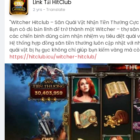
Link Tải HitClub
2 yrs
- Translate
"Witcher Hitclub – Săn Quái Vật Nhận Tiền Thưởng Cự
Bạn có đủ bản lĩnh để trở thành một Witcher – thợ săn
các chiến binh dũng cảm nhận nhiệm vụ tiêu diệt quái v
Hệ thống hợp đồng săn tiền thưởng luôn cập nhật với 
quái vật bị hạ gục không chỉ giúp bạn kiếm vàng mà còn
https://hitclub.icu/witcher-hitclub/