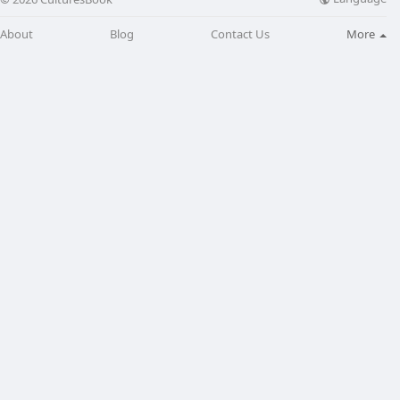
About
Blog
Contact Us
More