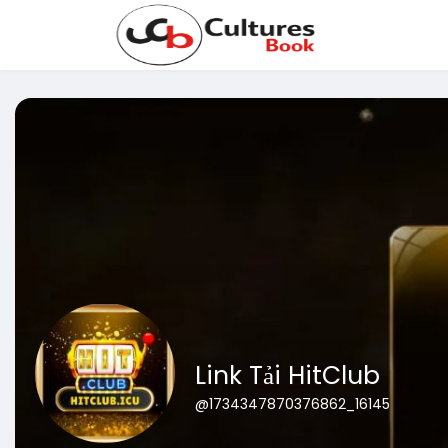
Link Tải HitClub
@1734347870376862_16145