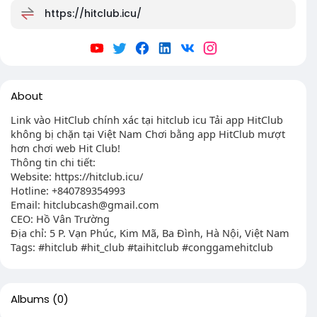
https://hitclub.icu/
About
Link vào HitClub chính xác tại hitclub icu Tải app HitClub
không bị chặn tại Việt Nam Chơi bằng app HitClub mượt
hơn chơi web Hit Club!
Thông tin chi tiết:
Website: https://hitclub.icu/
Hotline: +840789354993
Email:
hitclubcash@gmail.com
CEO: Hồ Vân Trường
Địa chỉ: 5 P. Vạn Phúc, Kim Mã, Ba Đình, Hà Nội, Việt Nam
Tags: #hitclub #hit_club #taihitclub #conggamehitclub
Albums
(0)