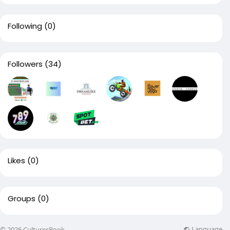
Following
(0)
Followers
(34)
Likes
(0)
Groups
(0)
Language
© 2026 CulturesBook