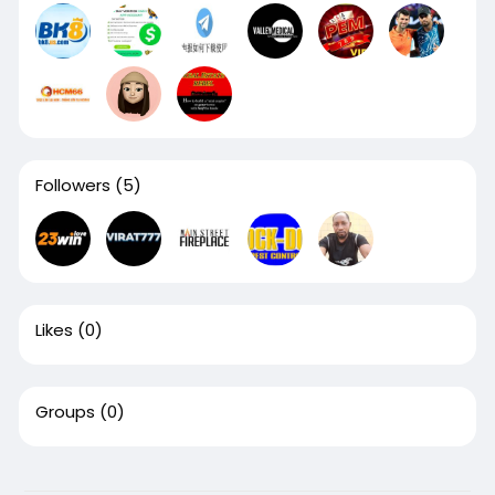
Followers
(5)
Likes
(0)
Groups
(0)