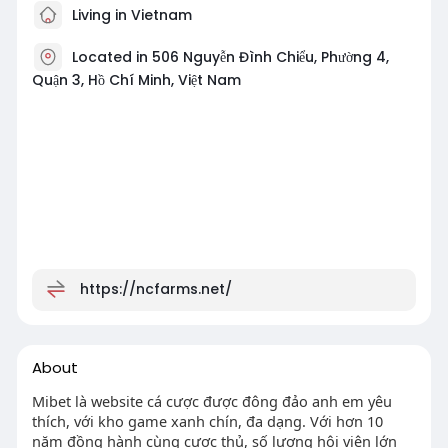
Living in Vietnam
Located in 506 Nguyễn Đình Chiểu, Phường 4,
Quận 3, Hồ Chí Minh, Việt Nam
https://ncfarms.net/
About
Mibet là website cá cược được đông đảo anh em yêu
thích, với kho game xanh chín, đa dạng. Với hơn 10
năm đồng hành cùng cược thủ, số lượng hội viên lớn