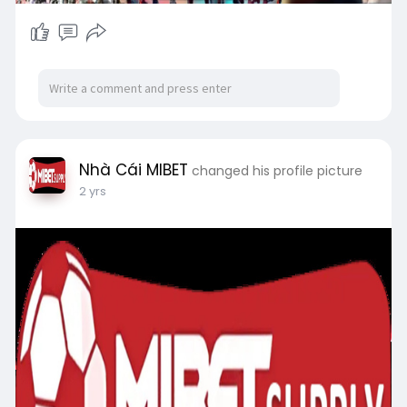
Nhà Cái MIBET
changed his profile picture
2 yrs