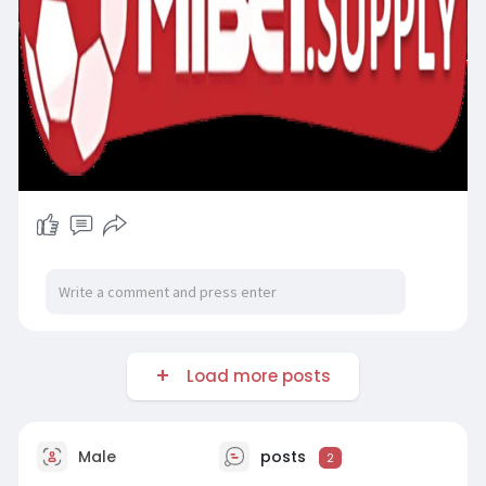
Load more posts
Male
posts
2