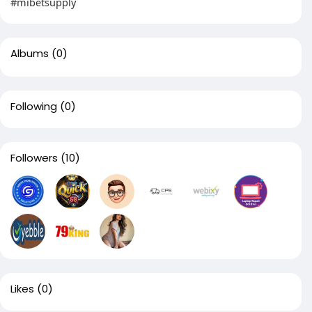
#mibetsupply
Albums
(0)
Following
(0)
Followers
(10)
Likes
(0)