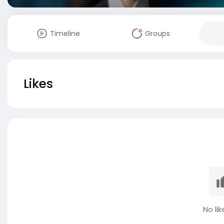
Timeline
Groups
Likes
No lik