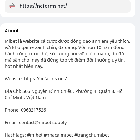
https://ncfarms.net/
About
Mibet là website cá cược được đông đảo anh em yêu thích,
với kho game xanh chín, đa dạng. Với hơn 10 năm đồng
hành cùng cược thủ, số lượng hội viên lớn mạnh, do đó
mà sân chơi này đã đứng top về điểm đổi thưởng uy tín,
hot nhất hiện nay.
Website: https://ncfarms.net/
Địa Chỉ: 506 Nguyễn Đình Chiểu, Phường 4, Quận 3, Hồ
Chí Minh, Việt Nam
Phone: 0968217526
Email:
contact@mibet.supply
Hashtags: #mibet #nhacaimibet #trangchumibet