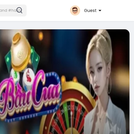
Guest