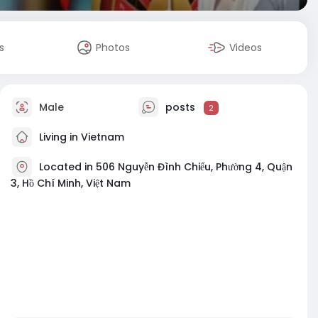
s
Photos
Videos
Male
posts
2
Living in Vietnam
Located in 506 Nguyễn Đình Chiểu, Phường 4, Quận
3, Hồ Chí Minh, Việt Nam